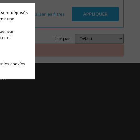
es sont déposés
Réinitialiser les filtres
APPLIQUER
rnir une
uer sur
ter et
Trié par :
r les cookies
il