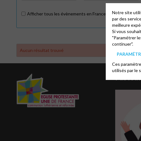
Notre site uti
Afficher tous les évènements en France
par des servic
meilleure expé
Si vous souhai
"Paramétrer le
continuer".
Aucun résultat trouvé
PARAMÉTRE
Ces paramètres
utilisés par le 
Pasteu